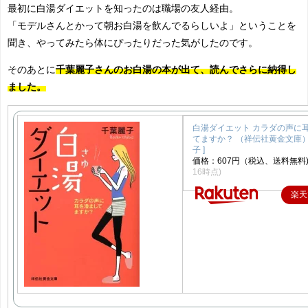
最初に白湯ダイエットを知ったのは職場の友人経由。
「モデルさんとかって朝お白湯を飲んでるらしいよ」ということを
聞き、やってみたら体にぴったりだった気がしたのです。
そのあとに
千葉麗子さんのお白湯の本が出て、読んでさらに納得し
ました。
白湯ダイエット カラダの声に
てますか？ （祥伝社黄金文庫） 
子 ]
価格：607円（税込、送料無料
16時点)
楽天