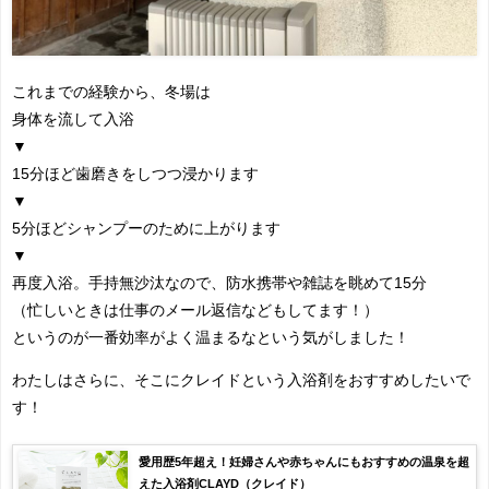
これまでの経験から、冬場は
身体を流して入浴
▼
15分ほど歯磨きをしつつ浸かります
▼
5分ほどシャンプーのために上がります
▼
再度入浴。手持無沙汰なので、防水携帯や雑誌を眺めて15分
（忙しいときは仕事のメール返信などもしてます！）
というのが一番効率がよく温まるなという気がしました！
わたしはさらに、そこにクレイドという入浴剤をおすすめしたいで
す！
愛用歴5年超え！妊婦さんや赤ちゃんにもおすすめの温泉を超
えた入浴剤CLAYD（クレイド）