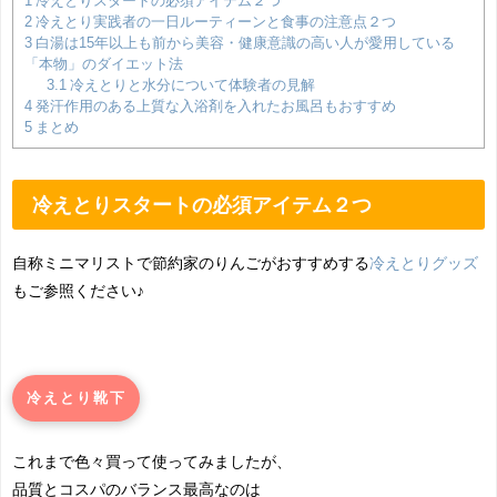
1
冷えとりスタートの必須アイテム２つ
2
冷えとり実践者の一日ルーティーンと食事の注意点２つ
3
白湯は15年以上も前から美容・健康意識の高い人が愛用している
「本物」のダイエット法
3.1
冷えとりと水分について体験者の見解
4
発汗作用のある上質な入浴剤を入れたお風呂もおすすめ
5
まとめ
冷えとりスタートの必須アイテム２つ
自称ミニマリストで節約家のりんごがおすすめする
冷えとりグッズ
もご参照ください♪
冷えとり靴下
これまで色々買って使ってみましたが、
品質とコスパのバランス最高なのは