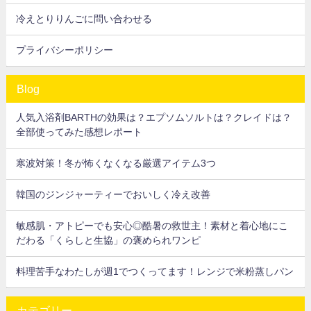
冷えとりりんごに問い合わせる
プライバシーポリシー
Blog
人気入浴剤BARTHの効果は？エプソムソルトは？クレイドは？
全部使ってみた感想レポート
寒波対策！冬が怖くなくなる厳選アイテム3つ
韓国のジンジャーティーでおいしく冷え改善
敏感肌・アトピーでも安心◎酷暑の救世主！素材と着心地にこ
だわる「くらしと生協」の褒められワンピ
料理苦手なわたしが週1でつくってます！レンジで米粉蒸しパン
カテゴリー