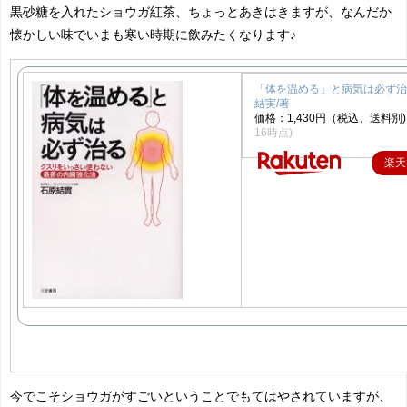
黒砂糖を入れたショウガ紅茶、ちょっとあきはきますが、なんだか
懐かしい味でいまも寒い時期に飲みたくなります♪
「体を温める」と病気は必ず治
結実/著
価格：1,430円（税込、送料別)
16時点)
楽天
今でこそショウガがすごいということでもてはやされていますが、