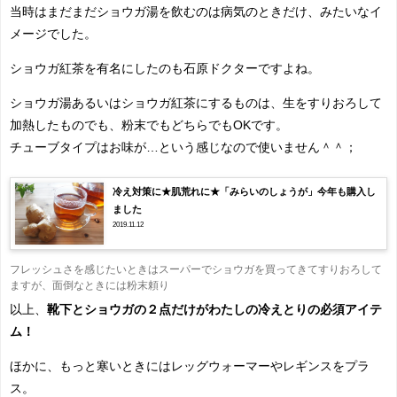
当時はまだまだショウガ湯を飲むのは病気のときだけ、みたいなイ
メージでした。
ショウガ紅茶を有名にしたのも石原ドクターですよね。
ショウガ湯あるいはショウガ紅茶にするものは、生をすりおろして
加熱したものでも、粉末でもどちらでもOKです。
チューブタイプはお味が…という感じなので使いません＾＾；
冷え対策に★肌荒れに★「みらいのしょうが」今年も購入し
ました
2019.11.12
フレッシュさを感じたいときはスーパーでショウガを買ってきてすりおろして
ますが、面倒なときには粉末頼り
以上、
靴下とショウガの２点だけがわたしの冷えとりの必須アイテ
ム！
ほかに、もっと寒いときにはレッグウォーマーやレギンスをプラ
ス。