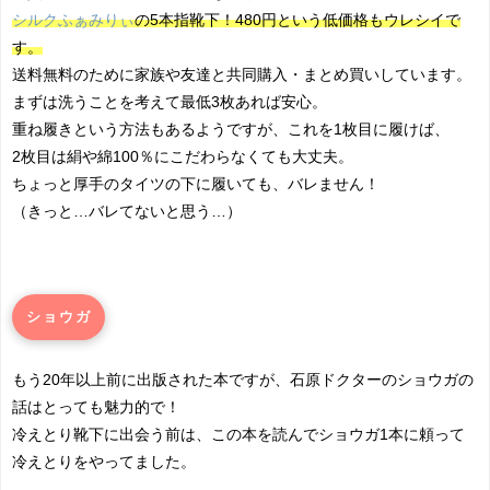
シルクふぁみりぃ
の5本指靴下！480円という低価格もウレシイで
す。
送料無料のために家族や友達と共同購入・まとめ買いしています。
まずは洗うことを考えて最低3枚あれば安心。
重ね履きという方法もあるようですが、これを1枚目に履けば、
2枚目は絹や綿100％にこだわらなくても大丈夫。
ちょっと厚手のタイツの下に履いても、バレません！
（きっと…バレてないと思う…）
ショウガ
もう20年以上前に出版された本ですが、石原ドクターのショウガの
話はとっても魅力的で！
冷えとり靴下に出会う前は、この本を読んでショウガ1本に頼って
冷えとりをやってました。