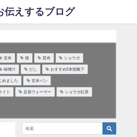
をお伝えするブログ
玄米
猫
昆布
ショウガ
味噌汁
だし
おすすめ5本指靴下
じめました
玄米パン
ライト
足首ウォーマー
ショウガ紅茶