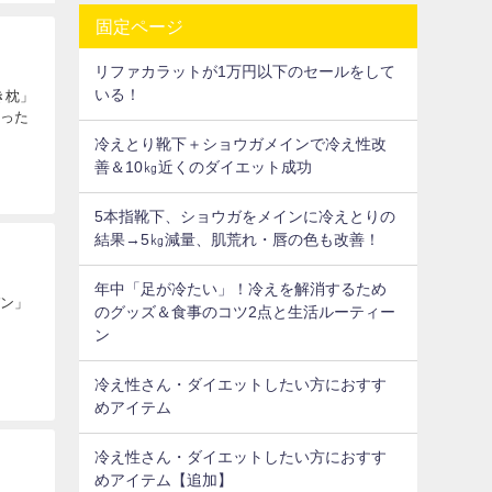
固定ページ
リファカラットが1万円以下のセールをして
いる！
き枕」
だった
冷えとり靴下＋ショウガメインで冷え性改
善＆10㎏近くのダイエット成功
5本指靴下、ショウガをメインに冷えとりの
結果→5㎏減量、肌荒れ・唇の色も改善！
年中「足が冷たい」！冷えを解消するため
パン」
のグッズ＆食事のコツ2点と生活ルーティー
ン
冷え性さん・ダイエットしたい方におすす
めアイテム
冷え性さん・ダイエットしたい方におすす
めアイテム【追加】