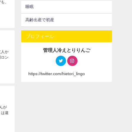
でも、
睡眠
高齢出産で初産
プロフィール
管理人冷えとりりんご
友人か
用ロン
https://twitter.com/hietori_lingo
んが
とは違