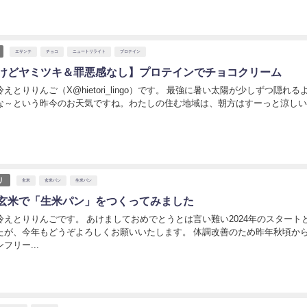
エサンテ
チョコ
ニュートリライト
プロテイン
けどヤミツキ＆罪悪感なし】プロテインでチョコクリーム
えとりりんご（X@hietori_lingo）です。 最強に暑い太陽が少しずつ隠れる
な～という昨今のお天気ですね。わたしの住む地域は、朝方はすーっと涼し
日
り
玄米
玄米パン
生米パン
玄米で「生米パン」をつくってみました
冷えとりりんごです。 あけましておめでとうとは言い難い2024年のスタート
たが、今年もどうぞよろしくお願いいたします。 体調改善のため昨年秋頃か
フリー...