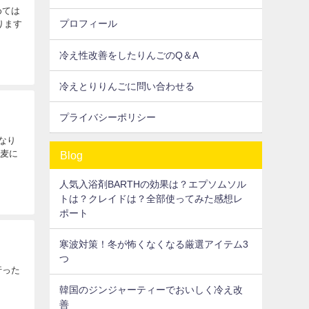
めては
プロフィール
ります
冷え性改善をしたりんごのQ＆A
冷えとりりんごに問い合わせる
プライバシーポリシー
になり
小麦に
Blog
人気入浴剤BARTHの効果は？エプソムソル
トは？クレイドは？全部使ってみた感想レ
ポート
寒波対策！冬が怖くなくなる厳選アイテム3
つ
行った
韓国のジンジャーティーでおいしく冷え改
善