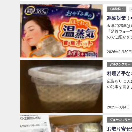
5本指靴下
寒波対策！
今年2026
「足首ウォー
のでご紹介させ
2026年1月30
グルテンフリー
料理苦手な
広告あり こんに
の記事を書きました。▼
2025年3月4日
グルテンフリー
お取り寄せ