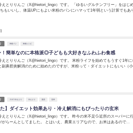
えとりりんご（X@hietori_lingo）です。 「ゆるいグルテンフリー」をはじ
持ちもいいし、体温UPにもよい米粉のパンにハマって1年弱という計算でもあ
日
り
米粉パン
米粉レシピ
ン！簡単なのに本格派◎子どもも大好きなふわふわ食感
えとりりんご（X@hietori_lingo）です。 米粉ライフを始めてもうすぐ1年
と副鼻腔炎解消のために始めたのですが、米粉って・ダイエットにもいい（
日
り
ズボラ冷えとり
冷えとり
温活
玄米
やせた】ダイエット効果あり・冷え解消にもぴったりの玄米
えとりりんご（X@hietori_lingo）です。 昨今の米不足💦近所のスーパーに
ががらーんとしてました。 とはいえ、農業エリアなので、お米はあるので...