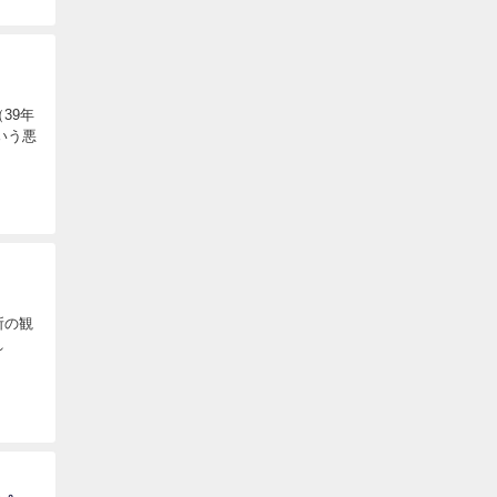
39年
いう悪
所の観
れ