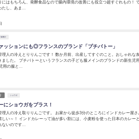
りにはもちろん、発酵食品なので腸内環境の改善にも役立つ超すぐれもの！ 
たし、あま...
日
味噌汁
ァッションにも◎フランスのブランド「プチバトー」
管理人の冷えとりりんごです！ 数か月前、出産してすぐのこと。おしゃれな
きました。 プチバトーというフランスの子ども服メインのブランドの新生児
用の服と...
日
り
ショウガ
ーにショウガをプラス！
管理人の冷え取りりんごです。 お家から徒歩3分のところにインドカレー屋さ
嬉しい～！ インドカレーって油が多い割には、小麦粉を使った日本のカレー
ないのです...