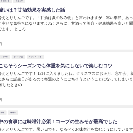
ダイエット
冷えとり
違いは？甘酒効果を実感した話
冷えとりりんごです。「甘酒は夏の飲み物」と言われますが、寒い季節、あ
と幸せな気持ちになりますよね！さらに、甘酒って美容・健康効果も高いと
ます。 ところ...
日
ショウガ
タンパク質
ベジファ―スト
ごちそうシーズンでも体重を気にしないで楽しむコツ
冷えとりりんごです！ 12月に入りましたね。クリスマスにお正月、忘年会、
にさらに誕生日があるので毎週のようにごちそうということになってしまい
省したときの...
日
味噌
味噌汁
中の食事には味噌汁必須！コープの生みそが最高でした
冷えとりりんごです。暑い日でも、なるべくお味噌汁を飲むようにしています