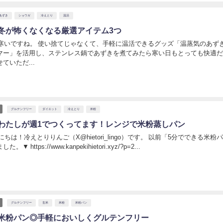
あずき
ショウガ
冷えとり
温活
冬が怖くなくなる厳選アイテム3つ
年は寒いですね。 使い捨てじゃなくて、手軽に温活できるグッズ「温蒸気のあず
マー」を活用し、ステンレス鍋であずきを煮てみたら寒い日もとっても快適
ていただ...
日
グルテンフリー
ダイエット
冷えとり
米粉
わたしが週1でつくってます！レンジで米粉蒸しパン
ちは！冷えとりりんご（X@hietori_lingo）です。 以前「5分でできる米粉
 https://www.kanpekihietori.xyz/?p=2...
グルテンフリー
玄米
米粉
米粉パン
米粉パン◎手軽においしくグルテンフリー