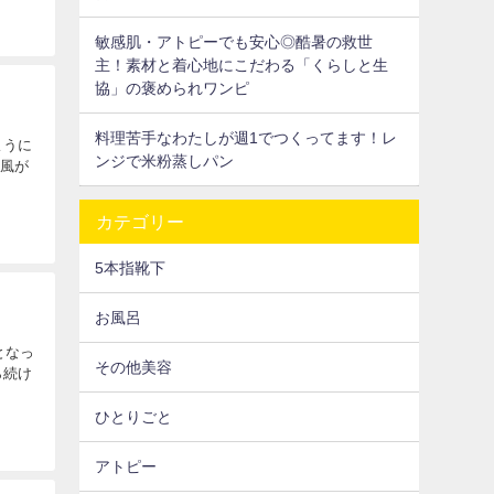
敏感肌・アトピーでも安心◎酷暑の救世
主！素材と着心地にこだわる「くらしと生
協」の褒められワンピ
料理苦手なわたしが週1でつくってます！レ
ように
ンジで米粉蒸しパン
い風が
カテゴリー
5本指靴下
お風呂
となっ
その他美容
ら続け
ひとりごと
アトピー