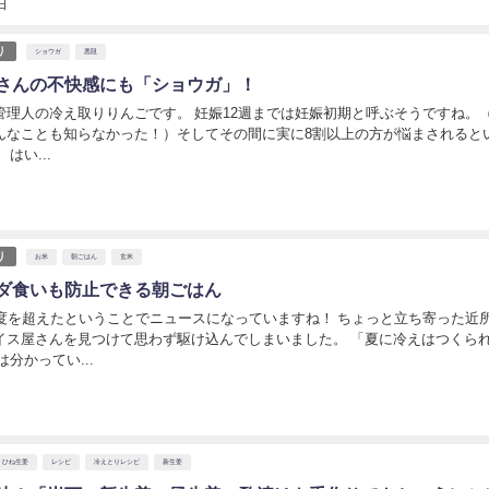
日
り
ショウガ
悪阻
さんの不快感にも「ショウガ」！
管理人の冷え取りりんごです。 妊娠12週までは妊娠初期と呼ぶそうですね。（
んなことも知らなかった！）そしてその間に実に8割以上の方が悩まされると
はい...
日
り
お米
朝ごはん
玄米
ダ食いも防止できる朝ごはん
1度を超えたということでニュースになっていますね！ ちょっと立ち寄った近
イス屋さんを見つけて思わず駆け込んでしまいました。 「夏に冷えはつくら
は分かってい...
日
ひね生姜
レシピ
冷えとりレシピ
新生姜