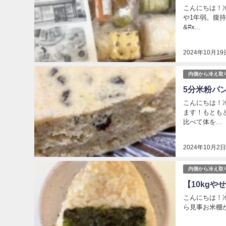
こんにちは！冷
や1年弱。腹
&#x...
2024年10月19
内側から冷え取
5分米粉パ
こんにちは！冷
ます！もとも
比べて体を...
2024年10月2
内側から冷え取
【10kg
こんにちは！冷
ら見事お米棚