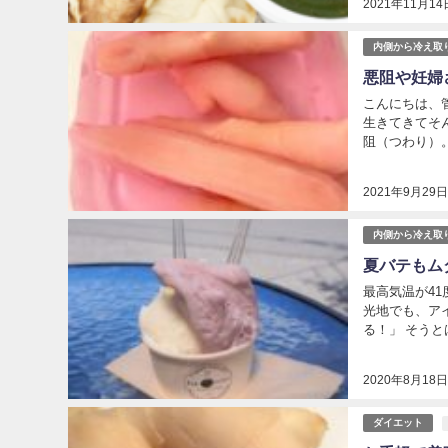
2021年11月14
内側から冷え取
悪阻や妊婦
こんにちは、
生きてきてそ
阻（つわり）。 
2021年9月29
内側から冷え取
夏バテもム
最高気温が4
光地でも、ア
る！」 そうと
2020年8月18
ダイエット