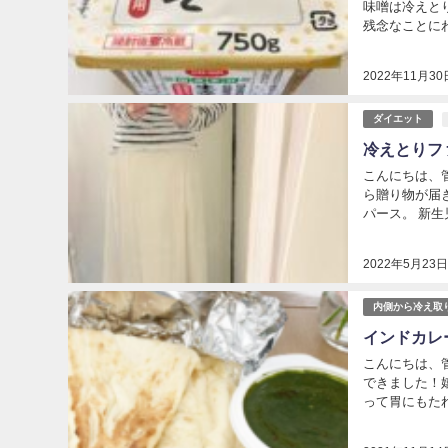
味噌は冷えと
残念なことにわ
2022年11月30
ダイエット
冷えとりフ
こんにちは、
ら贈り物が届
パース。 新生児
2022年5月23
内側から冷え取
インドカレ
こんにちは、
できました！
って胃にもたれ