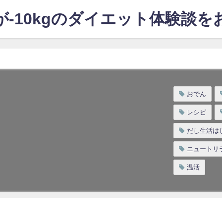
-10kgのダイエット体験談
おでん
レシピ
だし生活は
ニュートリ
温活