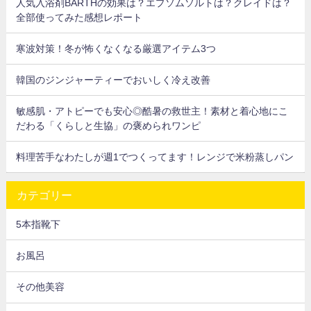
人気入浴剤BARTHの効果は？エプソムソルトは？クレイドは？
全部使ってみた感想レポート
寒波対策！冬が怖くなくなる厳選アイテム3つ
韓国のジンジャーティーでおいしく冷え改善
敏感肌・アトピーでも安心◎酷暑の救世主！素材と着心地にこ
だわる「くらしと生協」の褒められワンピ
料理苦手なわたしが週1でつくってます！レンジで米粉蒸しパン
カテゴリー
5本指靴下
お風呂
その他美容