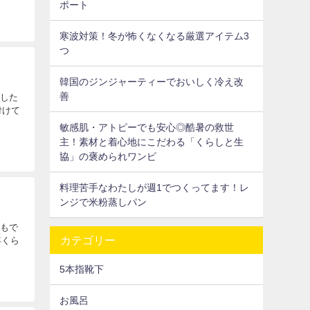
ポート
寒波対策！冬が怖くなくなる厳選アイテム3
つ
韓国のジンジャーティーでおいしく冷え改
善
動した
付けて
敏感肌・アトピーでも安心◎酷暑の救世
主！素材と着心地にこだわる「くらしと生
協」の褒められワンピ
料理苦手なわたしが週1でつくってます！レ
ンジで米粉蒸しパン
でもで
カテゴリー
年くら
5本指靴下
お風呂