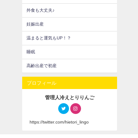
外食も大丈夫♪
妊娠出産
温まると運気もUP！？
睡眠
高齢出産で初産
プロフィール
管理人冷えとりりんご
https://twitter.com/hietori_lingo