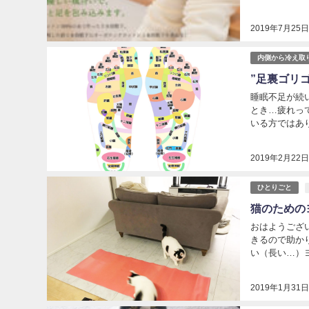
2019年7月25
内側から冷え取
”足裏ゴリ
睡眠不足が続
とき…疲れっ
いる方ではあり
2019年2月22
ひとりごと
猫のための
おはようござ
きるので助か
い（長い…）ヨ
2019年1月31