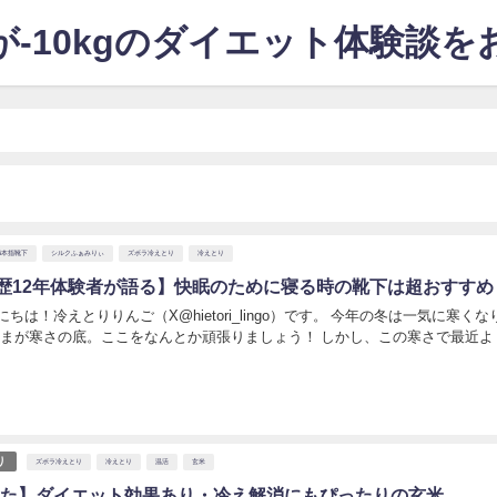
-10kgのダイエット体験談
5本指靴下
シルクふぁみりぃ
ズボラ冷えとり
冷えとり
歴12年体験者が語る】快眠のために寝る時の靴下は超おすすめ
にちは！冷えとりりんご（X@hietori_lingo）です。 今年の冬は一気に寒く
いまが寒さの底。ここをなんとか頑張りましょう！ しかし、この寒さで最近よ
日
り
ズボラ冷えとり
冷えとり
温活
玄米
やせた】ダイエット効果あり・冷え解消にもぴったりの玄米