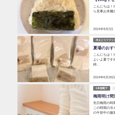
こんにちは！冷
ら見事お米棚
2024年9月2日
冷えとりファッ
夏場のおす
こんにちは！冷え
よいよ夏です
綿...
2024年6月28
5本指靴下
梅雨明け間
先日梅雨の時
この時期の冷
の午前中の服装