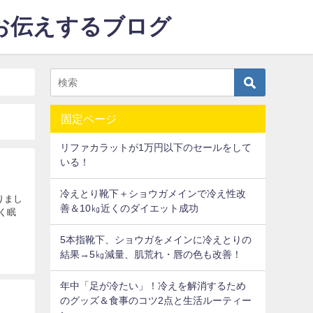
をお伝えするブログ
固定ページ
リファカラットが1万円以下のセールをして
いる！
冷えとり靴下＋ショウガメインで冷え性改
なりまし
善＆10㎏近くのダイエット成功
く眠
5本指靴下、ショウガをメインに冷えとりの
結果→5㎏減量、肌荒れ・唇の色も改善！
年中「足が冷たい」！冷えを解消するため
のグッズ＆食事のコツ2点と生活ルーティー