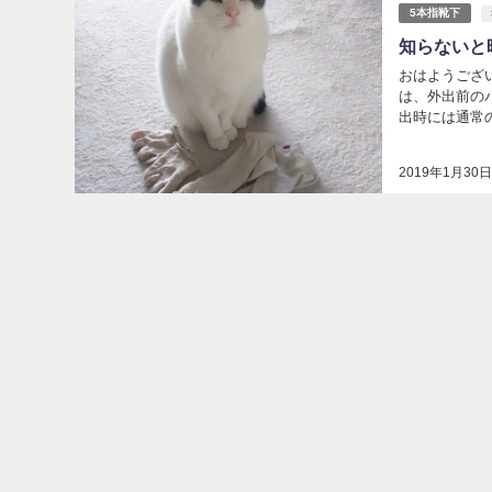
5本指靴下
知らないと
おはようござ
は、外出前の
出時には通常の
2019年1月30