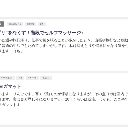
日
り
ズボラ冷えとり
疲労回復
足裏
ゴリ”をなくす！階段でセルフマッサージ♪
いた週や旅行帰り、仕事で気を張ることが多かったとき、出張や旅行など移
て普通の生活でもためてしまいがちです。 私は冷えとりや健康にかなり気を
ます！（ちょ...
日
ズボラ冷えとり
ヨガ
ヨガマット
冷えとり
ヨガマット
います、りんごです。寒くて動くのが億劫になりますが、その点ヨガは室内
ります。実はヨガ歴15年になりますが、10年くらいは我流。しかも、ここ半
ガマットす...
日