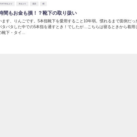
ズボラ冷えとり
冷えとり
温活
絹
時間もお金も損！？靴下の取り扱い
います、りんごです。5本指靴下を愛用すること10年弱。慣れるまで面倒だっ
バタバタした中での5本指を通すとき！でしたが…こちらは寝るときから着用
靴下・タイ...
日