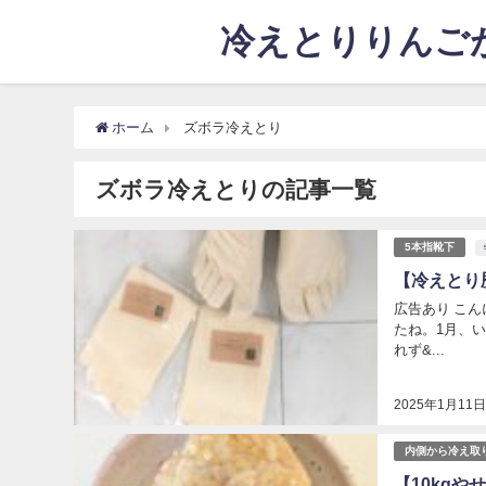
冷えとりりんごが
ホーム
ズボラ冷えとり
ズボラ冷えとりの記事一覧
5本指靴下
【冷えとり
広告あり こん
たね。1月、
れず&...
2025年1月11
内側から冷え取
【10kg