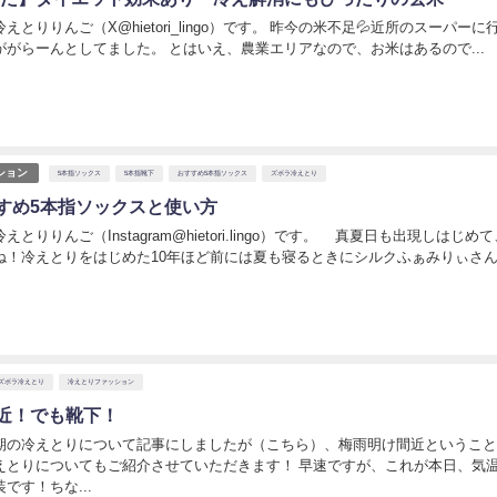
えとりりんご（X@hietori_lingo）です。 昨今の米不足💦近所のスーパーに
ががらーんとしてました。 とはいえ、農業エリアなので、お米はあるので...
ション
5本指ソックス
5本指靴下
おすすめ5本指ソックス
ズボラ冷えとり
すめ5本指ソックスと使い方
とりりんご（Instagram@hietori.lingo）です。 真夏日も出現しはじめ
ね！冷えとりをはじめた10年ほど前には夏も寝るときにシルクふぁみりぃさ
日
ズボラ冷えとり
冷えとりファッション
近！でも靴下！
期の冷えとりについて記事にしましたが（こちら）、梅雨明け間近というこ
えとりについてもご紹介させていただきます！ 早速ですが、これが本日、気温
です！ちな...