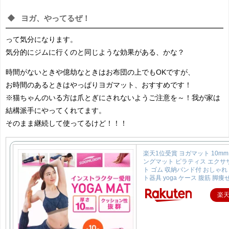
ヨガ、やってるぜ！
って気分になります。
気分的にジムに行くのと同じような効果がある、かな？
時間がないときや億劫なときはお布団の上でもOKですが、
お時間のあるときはやっぱりヨガマット、おすすめです！
※猫ちゃんのいる方は爪とぎにされないようご注意を～！我が家は
結構派手にやってくれてます。
そのまま継続して使ってるけど！！！
楽天1位受賞 ヨガマット 10m
ングマット ピラティス エクサ
ト ゴム 収納バンド付 おしゃれ
ト器具 yoga ケース 腹筋 脚痩
楽