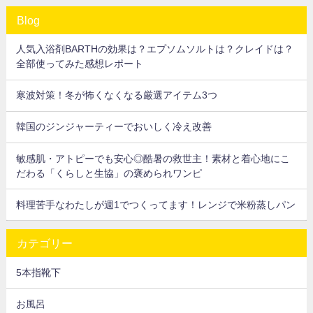
Blog
人気入浴剤BARTHの効果は？エプソムソルトは？クレイドは？
全部使ってみた感想レポート
寒波対策！冬が怖くなくなる厳選アイテム3つ
韓国のジンジャーティーでおいしく冷え改善
敏感肌・アトピーでも安心◎酷暑の救世主！素材と着心地にこ
だわる「くらしと生協」の褒められワンピ
料理苦手なわたしが週1でつくってます！レンジで米粉蒸しパン
カテゴリー
5本指靴下
お風呂