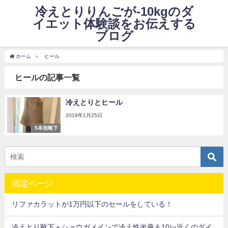
冷えとりりんごが-10kgのダ
イエット体験談をお伝えする
ブログ
ホーム
ヒール
ヒールの記事一覧
冷えとりとヒール
2019年1月25日
5本指靴下
固定ページ
リファカラットが1万円以下のセールをしている！
冷えとり靴下＋ショウガメインで冷え性改善＆10㎏近くのダイ