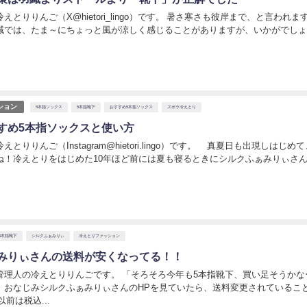
えとりりんご（X@hietori_lingo）です。 暑さ寒さも彼岸まで、と言われま
域では、たま～にちょっと風が涼しく感じることがありますが、いかがでし
日
ション
5本指ソックス
5本指靴下
おすすめ5本指ソックス
ズボラ冷えとり
すめ5本指ソックスと使い方
とりりんご（Instagram@hietori.lingo）です。 真夏日も出現しはじめ
ね！冷えとりをはじめた10年ほど前には夏も寝るときにシルクふぁみりぃさ
日
5本指靴下
シルクふぁみりぃ
冷えとりファッション
みりぃさんの送料が安くなってる！！
管理人の冷えとりりんごです。 「そろそろ今年も5本指靴下、買い足そうかな
、おなじみシルクふぁみりぃさんのHPを見ていたら、送料変更されているこ
前は税込...