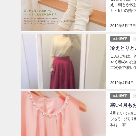
え、朝とか夜
月～9月の熱帯夜
2019年5月17
5本指靴下
冷えとりと
こんにちは、
やく春めいた
二次会で履いて
2019年4月4日
5本指靴下
寒い4月も
4月というの
ツを引っ張り
私は、衣...