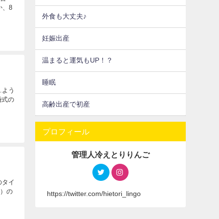
か、8
外食も大丈夫♪
妊娠出産
温まると運気もUP！？
睡眠
…よう
婚式の
高齢出産で初産
プロフィール
管理人冷えとりりんご
のタイ
う）の
https://twitter.com/hietori_lingo