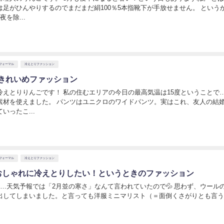
は足がひんやりするのでまだまだ絹100％5本指靴下が手放せません。 という
を除...
日
フォーマル
冷えとりファッション
きれいめファッション
冷えとりりんごです！ 私の住むエリアの今日の最高気温は15度ということで
素材を使えました。 パンツはユニクロのワイドパンツ。実はこれ、友人の結
いったこ...
フォーマル
冷えとりファッション
おしゃれに冷えとりしたい！というときのファッション
に…天気予報では「2月並の寒さ」なんて言われていたので💦 思わず、ウール
出してしまいました。と言っても洋服ミニマリスト（＝面倒くさがりとも言