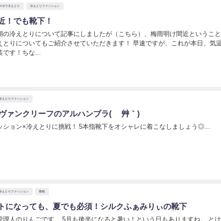
ズボラ冷えとり
冷えとりファッション
近！でも靴下！
期の冷えとりについて記事にしましたが（こちら）、梅雨明け間近というこ
えとりについてもご紹介させていただきます！ 早速ですが、これが本日、気温
です！ちな...
日
冷えとりファッション
×ヴァンクリーフのアルハンブラ( ´艸｀)
ション×冷えとりに挑戦！ 5本指靴下をオシャレに着こなしましょう◎...
冷えとりファッション
睡眠
トになっても、夏でも必須！シルクふぁみりぃの靴下
管理人のりんごです。 5月も後半になると暑い！という日もありますね。 と