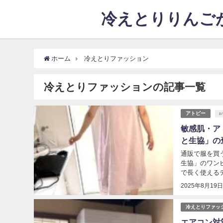
冷えとりりんごが
ホーム
冷えとりファッション
冷えとりファッションの記事一覧
アトピー
お
敏感肌・ア
と生協」の
通販で服を買
生協」のワン
で長く使えるデ.
2025年8月19
冷えとりファッ
エアコン対