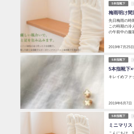
5本指靴下
梅雨明け間
先日梅雨の時
この時期の冷
の午前中の服装
2019年7月25
5本指靴下
5本指靴下
キレイめファッ
2019年6月7日
5本指靴下
ミニマリス
こんにちは、