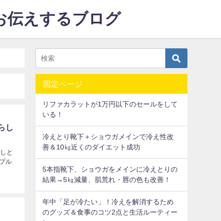
をお伝えするブログ
固定ページ
リファカラットが1万円以下のセールをして
いる！
らし
冷えとり靴下＋ショウガメインで冷え性改
善＆10㎏近くのダイエット成功
らしと
プル
5本指靴下、ショウガをメインに冷えとりの
結果→5㎏減量、肌荒れ・唇の色も改善！
年中「足が冷たい」！冷えを解消するため
のグッズ＆食事のコツ2点と生活ルーティー