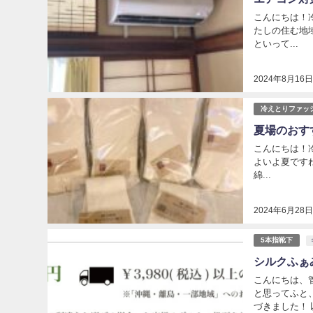
こんにちは！冷
たしの住む地
といって...
2024年8月16
冷えとりファッ
夏場のおす
こんにちは！冷え
よいよ夏です
綿...
2024年6月28
5本指靴下
シルクふぁ
こんにちは、
と思ってふと
づきました！ 以