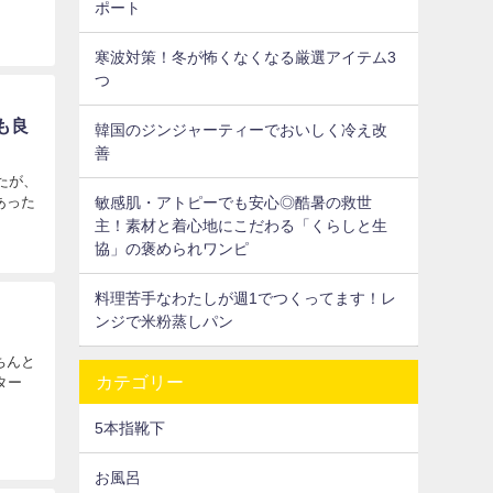
ポート
寒波対策！冬が怖くなくなる厳選アイテム3
つ
も良
韓国のジンジャーティーでおいしく冷え改
善
たが、
敏感肌・アトピーでも安心◎酷暑の救世
あった
主！素材と着心地にこだわる「くらしと生
協」の褒められワンピ
料理苦手なわたしが週1でつくってます！レ
ンジで米粉蒸しパン
ちんと
カテゴリー
ター
5本指靴下
お風呂