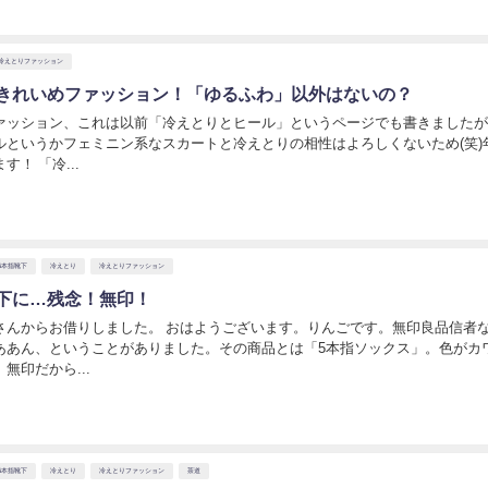
冷えとりファッション
きれいめファッション！「ゆるふわ」以外はないの？
ァッション、これは以前「冷えとりとヒール」というページでも書きました
ルというかフェミニン系なスカートと冷えとりの相性はよろしくないため(笑)
！ 「冷...
日
5本指靴下
冷えとり
冷えとりファッション
下に…残念！無印！
さんからお借りしました。 おはようございます。りんごです。無印良品信者
ああん、ということがありました。その商品とは「5本指ソックス」。色がカ
無印だから...
日
5本指靴下
冷えとり
冷えとりファッション
茶道