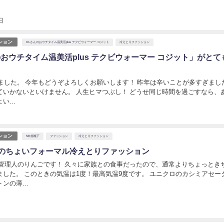
日
ション
OLさんのおウチタイム温美活plus テクビウォーマー コジット
冷えとりファッション
のおウチタイム温美活plus テクビウォーマー コジット」がとて
りました。 今年もどうぞよろしくお願いします！ 昨年は辛いことが多すぎまし
ていかないといけません。 人生ヒマつぶし！ どうせ同じ時間を過ごすなら、
...
ション
5本指靴下
ファッション
冷えとりファッション
のちょいフォーマル冷えとりファッション
 管理人のりんごです！ 久々に家族との食事だったので、通常よりちょっとき
ました。 このときの気温は1度！最高気温9度です。 ユニクロのカシミアセー
ンの薄...
日