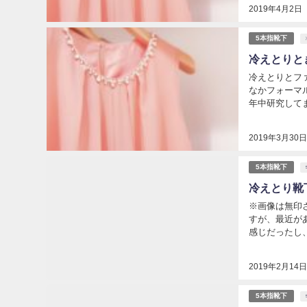
2019年4月2日
5本指靴下
冷えとりと
冷えとりとフ
なかフォーマ
年中研究してます
2019年3月30
5本指靴下
冷えとり靴
※画像は無印
すが、最近が
感じだったし、
2019年2月14
5本指靴下