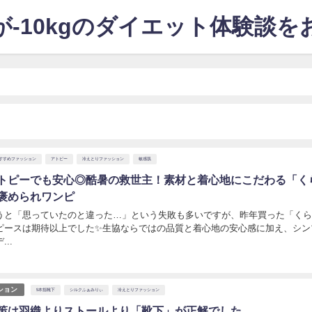
-10kgのダイエット体験談
すすめファッション
アトピー
冷えとりファッション
敏感肌
トピーでも安心◎酷暑の救世主！素材と着心地にこだわる「く
褒められワンピ
うと「思っていたのと違った…」という失敗も多いですが、昨年買った「く
ピースは期待以上でした✨生協ならではの品質と着心地の安心感に加え、シン
..
日
ション
5本指靴下
シルクふぁみりぃ
冷えとりファッション
策は羽織よりストールより「靴下」が正解でした