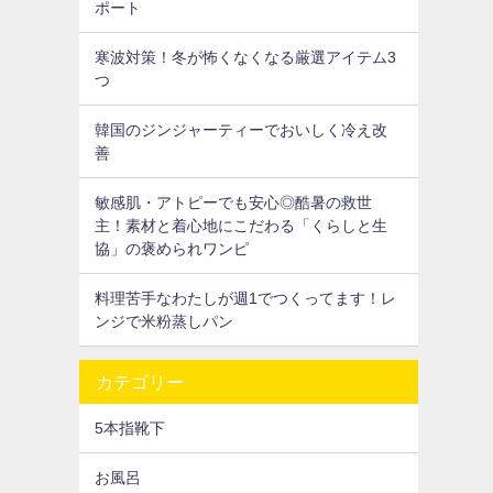
ポート
寒波対策！冬が怖くなくなる厳選アイテム3
つ
韓国のジンジャーティーでおいしく冷え改
善
敏感肌・アトピーでも安心◎酷暑の救世
主！素材と着心地にこだわる「くらしと生
協」の褒められワンピ
料理苦手なわたしが週1でつくってます！レ
ンジで米粉蒸しパン
カテゴリー
5本指靴下
お風呂