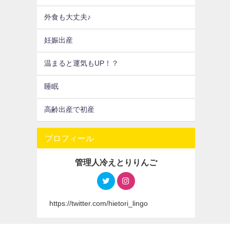
外食も大丈夫♪
妊娠出産
温まると運気もUP！？
睡眠
高齢出産で初産
プロフィール
管理人冷えとりりんご
https://twitter.com/hietori_lingo