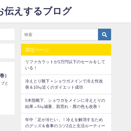
をお伝えするブログ
固定ページ
リファカラットが1万円以下のセールをして
いる！
腹巻）
冷えとり靴下＋ショウガメインで冷え性改
ッブと
善＆10㎏近くのダイエット成功
.
5本指靴下、ショウガをメインに冷えとりの
結果→5㎏減量、肌荒れ・唇の色も改善！
年中「足が冷たい」！冷えを解消するため
のグッズ＆食事のコツ2点と生活ルーティー