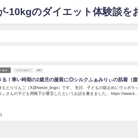
-10kgのダイエット体験談
ション
シルクふぁみりぃ
腹巻
できる！寒い時期の2歳児の服装に◎シルクふぁみりぃの肌着（
えとりりんご（X@hietori_lingo）です。 先日、子どもの咳止めにヴェポラ
さんの子ども用靴下が重宝したというお話を書きました。 https://www.k..
日