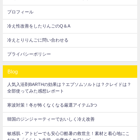
プロフィール
冷え性改善をしたりんごのQ＆A
冷えとりりんごに問い合わせる
プライバシーポリシー
Blog
人気入浴剤BARTHの効果は？エプソムソルトは？クレイドは？
全部使ってみた感想レポート
寒波対策！冬が怖くなくなる厳選アイテム3つ
韓国のジンジャーティーでおいしく冷え改善
敏感肌・アトピーでも安心◎酷暑の救世主！素材と着心地にこ
だわる「くらしと生協」の褒められワンピ