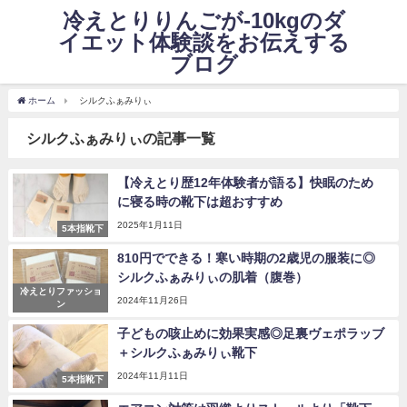
冷えとりりんごが-10kgのダ
イエット体験談をお伝えする
ブログ
ホーム
シルクふぁみりぃ
シルクふぁみりぃの記事一覧
【冷えとり歴12年体験者が語る】快眠のため
に寝る時の靴下は超おすすめ
2025年1月11日
5本指靴下
810円でできる！寒い時期の2歳児の服装に◎
シルクふぁみりぃの肌着（腹巻）
冷えとりファッショ
2024年11月26日
ン
子どもの咳止めに効果実感◎足裏ヴェポラッブ
＋シルクふぁみりぃ靴下
2024年11月11日
5本指靴下