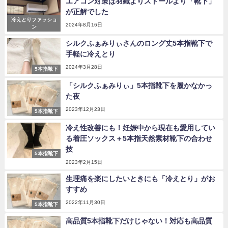
エアコン対策は羽織よりストールより「靴下」
が正解でした
冷えとりファッショ
2024年8月16日
ン
シルクふぁみりぃさんのロング丈5本指靴下で
手軽に冷えとり
2024年3月28日
5本指靴下
「シルクふぁみりぃ」5本指靴下を履かなかっ
た夜
2023年12月23日
5本指靴下
冷え性改善にも！妊娠中から現在も愛用してい
る着圧ソックス＋5本指天然素材靴下の合わせ
技
5本指靴下
2023年2月15日
生理痛を楽にしたいときにも「冷えとり」がお
すすめ
2022年11月30日
5本指靴下
高品質5本指靴下だけじゃない！対応も高品質