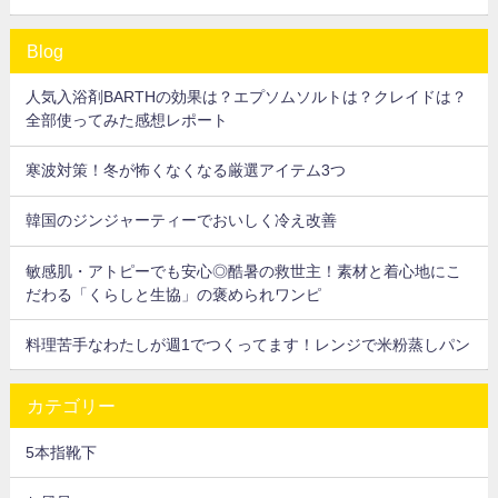
Blog
人気入浴剤BARTHの効果は？エプソムソルトは？クレイドは？
全部使ってみた感想レポート
寒波対策！冬が怖くなくなる厳選アイテム3つ
韓国のジンジャーティーでおいしく冷え改善
敏感肌・アトピーでも安心◎酷暑の救世主！素材と着心地にこ
だわる「くらしと生協」の褒められワンピ
料理苦手なわたしが週1でつくってます！レンジで米粉蒸しパン
カテゴリー
5本指靴下