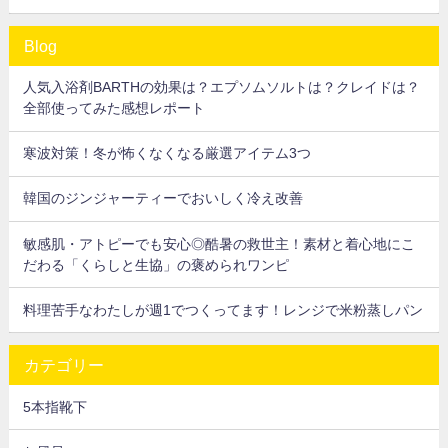
Blog
人気入浴剤BARTHの効果は？エプソムソルトは？クレイドは？
全部使ってみた感想レポート
寒波対策！冬が怖くなくなる厳選アイテム3つ
韓国のジンジャーティーでおいしく冷え改善
敏感肌・アトピーでも安心◎酷暑の救世主！素材と着心地にこ
だわる「くらしと生協」の褒められワンピ
料理苦手なわたしが週1でつくってます！レンジで米粉蒸しパン
カテゴリー
5本指靴下