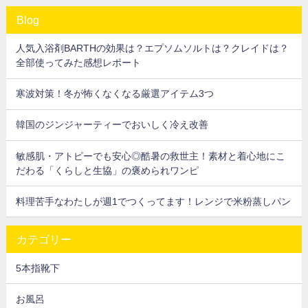
Blog
人気入浴剤BARTHの効果は？エプソムソルトは？クレイドは？
全部使ってみた感想レポート
寒波対策！冬が怖くなくなる厳選アイテム3つ
韓国のジンジャーティーでおいしく冷え改善
敏感肌・アトピーでも安心◎酷暑の救世主！素材と着心地にこ
だわる「くらしと生協」の褒められワンピ
料理苦手なわたしが週1でつくってます！レンジで米粉蒸しパン
カテゴリー
5本指靴下
お風呂