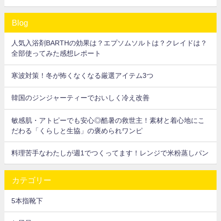
Blog
人気入浴剤BARTHの効果は？エプソムソルトは？クレイドは？
全部使ってみた感想レポート
寒波対策！冬が怖くなくなる厳選アイテム3つ
韓国のジンジャーティーでおいしく冷え改善
敏感肌・アトピーでも安心◎酷暑の救世主！素材と着心地にこ
だわる「くらしと生協」の褒められワンピ
料理苦手なわたしが週1でつくってます！レンジで米粉蒸しパン
カテゴリー
5本指靴下