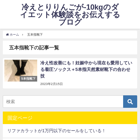
冷えとりりんごが-10kgのダ
イエット体験談をお伝えする
ブログ
ホーム
五本指靴下
五本指靴下の記事一覧
冷え性改善にも！妊娠中から現在も愛用してい
る着圧ソックス＋5本指天然素材靴下の合わせ
技
5本指靴下
2023年2月15日
固定ページ
リファカラットが1万円以下のセールをしている！