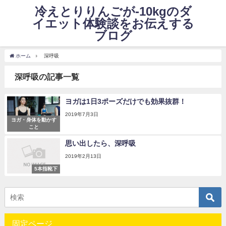
冷えとりりんごが-10kgのダ
イエット体験談をお伝えする
ブログ
ホーム
深呼吸
深呼吸の記事一覧
ヨガは1日3ポーズだけでも効果抜群！
2019年7月3日
ヨガ・身体を動かす
こと
思い出したら、深呼吸
2019年2月13日
5本指靴下
固定ページ