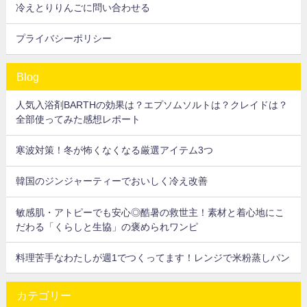
冷えとりりんごに問い合わせる
プライバシーポリシー
Blog
人気入浴剤BARTHの効果は？エプソムソルトは？クレイドは？
全部使ってみた感想レポート
寒波対策！冬が怖くなくなる厳選アイテム3つ
韓国のジンジャーティーでおいしく冷え改善
敏感肌・アトピーでも安心◎酷暑の救世主！素材と着心地にこ
だわる「くらしと生協」の褒められワンピ
料理苦手なわたしが週1でつくってます！レンジで米粉蒸しパン
カテゴリー