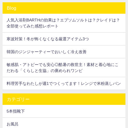
Blog
人気入浴剤BARTHの効果は？エプソムソルトは？クレイドは？
全部使ってみた感想レポート
寒波対策！冬が怖くなくなる厳選アイテム3つ
韓国のジンジャーティーでおいしく冷え改善
敏感肌・アトピーでも安心◎酷暑の救世主！素材と着心地にこ
だわる「くらしと生協」の褒められワンピ
料理苦手なわたしが週1でつくってます！レンジで米粉蒸しパン
カテゴリー
5本指靴下
お風呂