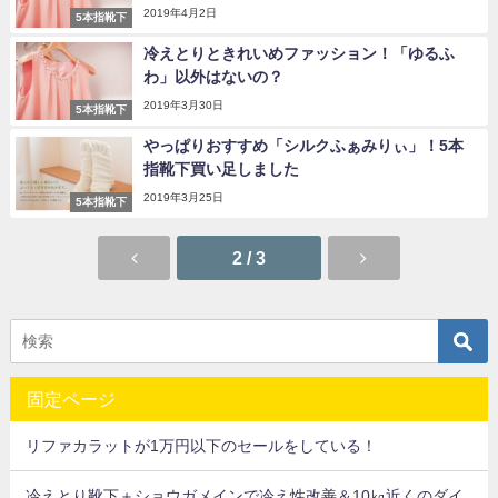
2019年4月2日
5本指靴下
冷えとりときれいめファッション！「ゆるふ
わ」以外はないの？
2019年3月30日
5本指靴下
やっぱりおすすめ「シルクふぁみりぃ」！5本
指靴下買い足しました
2019年3月25日
5本指靴下
2 / 3
固定ページ
リファカラットが1万円以下のセールをしている！
冷えとり靴下＋ショウガメインで冷え性改善＆10㎏近くのダイ