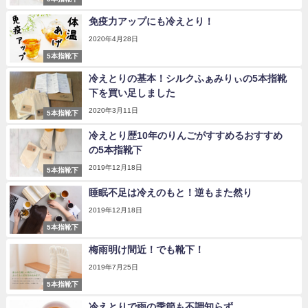
免疫力アップにも冷えとり！
2020年4月28日
5本指靴下
冷えとりの基本！シルクふぁみりぃの5本指靴
下を買い足しました
2020年3月11日
5本指靴下
冷えとり歴10年のりんごがすすめるおすすめ
の5本指靴下
2019年12月18日
5本指靴下
睡眠不足は冷えのもと！逆もまた然り
2019年12月18日
5本指靴下
梅雨明け間近！でも靴下！
2019年7月25日
5本指靴下
冷えとりで雨の季節も不調知らず