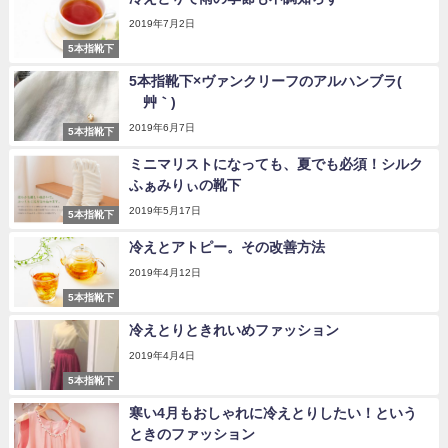
2019年7月2日
5本指靴下
5本指靴下×ヴァンクリーフのアルハンブラ(
´艸｀)
2019年6月7日
5本指靴下
ミニマリストになっても、夏でも必須！シルク
ふぁみりぃの靴下
2019年5月17日
5本指靴下
冷えとアトピー。その改善方法
2019年4月12日
5本指靴下
冷えとりときれいめファッション
2019年4月4日
5本指靴下
寒い4月もおしゃれに冷えとりしたい！という
ときのファッション