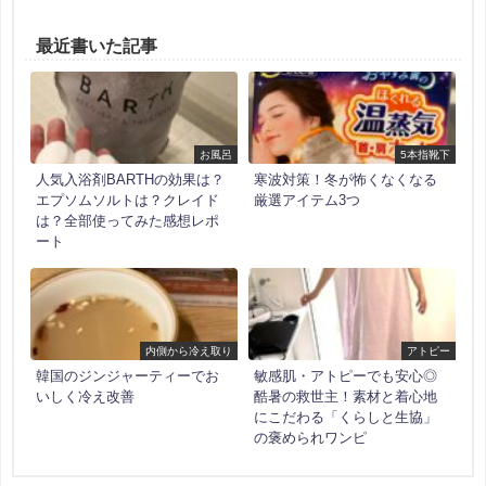
最近書いた記事
お風呂
5本指靴下
人気入浴剤BARTHの効果は？
寒波対策！冬が怖くなくなる
エプソムソルトは？クレイド
厳選アイテム3つ
は？全部使ってみた感想レポ
ート
内側から冷え取り
アトピー
韓国のジンジャーティーでお
敏感肌・アトピーでも安心◎
いしく冷え改善
酷暑の救世主！素材と着心地
にこだわる「くらしと生協」
の褒められワンピ