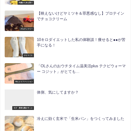
内側から冷え取り
【映えないけどヤミツキ＆罪悪感なし】プロテイン
でチョコクリーム
グルテンフリー
10キロダイエットした私の体験談！痩せると●●が苦
手になる！
ひとりごと
「OLさんのおウチタイム温美活plus テクビウォーマ
ー コジット」がとても…
冷えとりファッション
体側、気にしてますか？
ヨガ・身体を動かすこと
冷えに効く玄米で「生米パン」をつくってみました