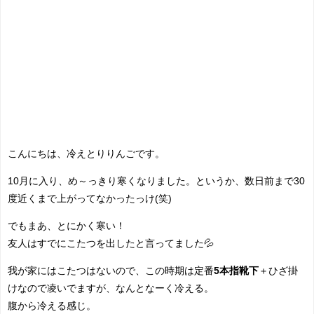
こんにちは、冷えとりりんごです。
10月に入り、め～っきり寒くなりました。というか、数日前まで30
度近くまで上がってなかったっけ(笑)
でもまあ、とにかく寒い！
友人はすでにこたつを出したと言ってました💦
我が家にはこたつはないので、この時期は定番
5本指靴下
＋ひざ掛
けなので凌いでますが、なんとなーく冷える。
腹から冷える感じ。