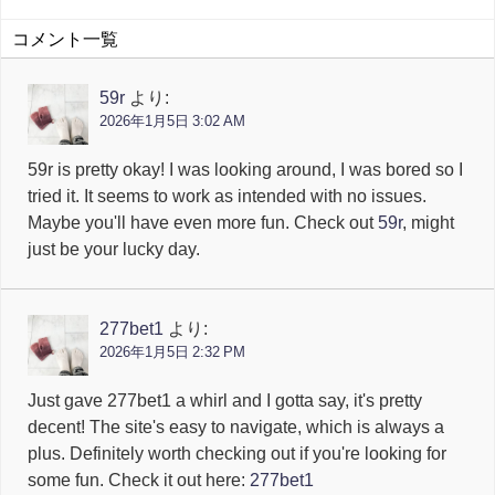
コメント一覧
59r
より:
2026年1月5日 3:02 AM
59r is pretty okay! I was looking around, I was bored so I
tried it. It seems to work as intended with no issues.
Maybe you'll have even more fun. Check out
59r
, might
just be your lucky day.
277bet1
より:
2026年1月5日 2:32 PM
Just gave 277bet1 a whirl and I gotta say, it's pretty
decent! The site's easy to navigate, which is always a
plus. Definitely worth checking out if you're looking for
some fun. Check it out here:
277bet1