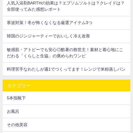
人気入浴剤BARTHの効果は？エプソムソルトは？クレイドは？
全部使ってみた感想レポート
寒波対策！冬が怖くなくなる厳選アイテム3つ
韓国のジンジャーティーでおいしく冷え改善
敏感肌・アトピーでも安心◎酷暑の救世主！素材と着心地にこ
だわる「くらしと生協」の褒められワンピ
料理苦手なわたしが週1でつくってます！レンジで米粉蒸しパン
カテゴリー
5本指靴下
お風呂
その他美容