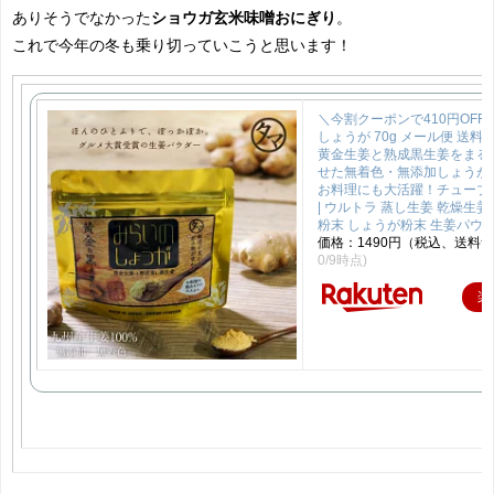
ありそうでなかった
ショウガ玄米味噌おにぎり
。
これで今年の冬も乗り切っていこうと思います！
＼今割クーポンで410円OFF
しょうが 70g メール便 送
黄金生姜と熟成黒生姜をまる
せた無着色・無添加しょうが
お料理にも大活躍！チューブ
| ウルトラ 蒸し生姜 乾燥生姜 
粉末 しょうが粉末 生姜パウ
価格：1490円（税込、送料無
0/9時点)
楽