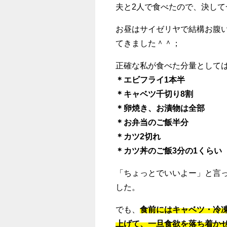
夫と2人で食べたので、決し
お昼はサイゼリヤで結構お腹
てきました＾＾；
正確な私が食べた分量として
＊エビフライ1本半
＊キャベツ千切り8割
＊卵焼き、お漬物は全部
＊お弁当のご飯半分
＊カツ2切れ
＊カツ丼のご飯3分の1くらい
「ちょっとでいいよー」と言
した。
でも、
食前にはキャベツ・冷
上げて、一旦食欲を落ち着か