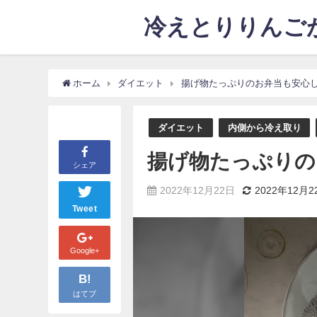
冷えとりりんごが
ホーム
ダイエット
揚げ物たっぷりのお弁当も安心
ダイエット
内側から冷え取り
揚げ物たっぷりの
シェア
2022年12月22日
2022年12月2
Tweet
Google+
B!
はてブ