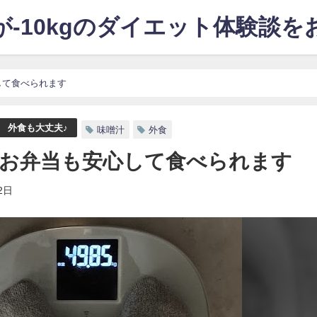
-10kgのダイエット体験談
して食べられます
外食も大丈夫♪
味噌汁
外食
お弁当も安心して食べられます
2日