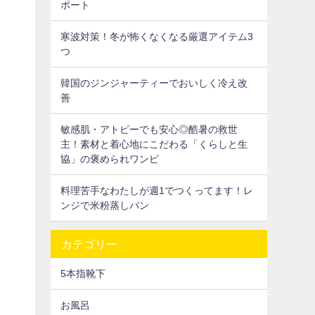
ポート
寒波対策！冬が怖くなくなる厳選アイテム3
つ
韓国のジンジャーティーでおいしく冷え改
善
敏感肌・アトピーでも安心◎酷暑の救世
主！素材と着心地にこだわる「くらしと生
協」の褒められワンピ
料理苦手なわたしが週1でつくってます！レ
ンジで米粉蒸しパン
カテゴリー
5本指靴下
お風呂