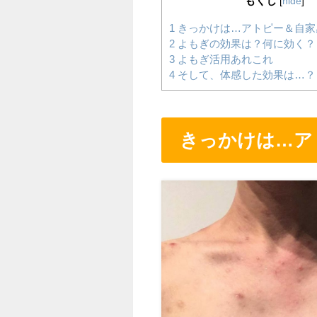
もくじ
[
hide
]
1
きっかけは…アトピー＆自家
2
よもぎの効果は？何に効く？
3
よもぎ活用あれこれ
4
そして、体感した効果は…？
きっかけは…ア