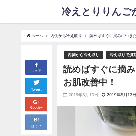
冷えとりりんごが
ホーム
内側から冷え取り
読めばすぐに摘みにいきた
内側から冷え取り
冷え取りで肌
読めばすぐに摘み
シェア
お肌改善中！
Tweet
2019年5月13日
2019年5月13
Google+
B!
はてブ