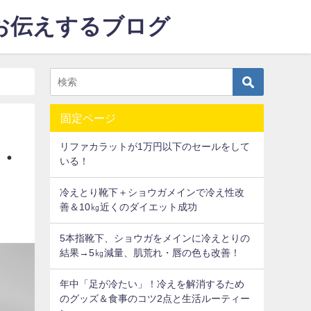
をお伝えするブログ
固定ページ
リファカラットが1万円以下のセールをして
・
いる！
冷えとり靴下＋ショウガメインで冷え性改
善＆10㎏近くのダイエット成功
5本指靴下、ショウガをメインに冷えとりの
結果→5㎏減量、肌荒れ・唇の色も改善！
年中「足が冷たい」！冷えを解消するため
のグッズ＆食事のコツ2点と生活ルーティー