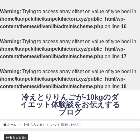
Warning
: Trying to access array offset on value of type bool in
/home/kanpekihie/kanpekihietori.xyz/public_html/wp-
content/themes/diver/lib/admin/scheme.php
on line
16
Warning
: Trying to access array offset on value of type bool in
/home/kanpekihie/kanpekihietori.xyz/public_html/wp-
content/themes/diver/lib/admin/scheme.php
on line
17
Warning
: Trying to access array offset on value of type bool in
/home/kanpekihie/kanpekihietori.xyz/public_html/wp-
content/themes/diver/lib/admin/scheme.php
on line
18
冷えとりりんごが-10kgのダ
イエット体験談をお伝えする
ブログ
ホーム
外食も大丈夫♪
パンも我慢しません！
外食も大丈夫♪