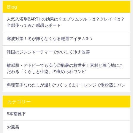
Blog
人気入浴剤BARTHの効果は？エプソムソルトは？クレイドは？
全部使ってみた感想レポート
寒波対策！冬が怖くなくなる厳選アイテム3つ
韓国のジンジャーティーでおいしく冷え改善
敏感肌・アトピーでも安心◎酷暑の救世主！素材と着心地にこ
だわる「くらしと生協」の褒められワンピ
料理苦手なわたしが週1でつくってます！レンジで米粉蒸しパン
カテゴリー
5本指靴下
お風呂