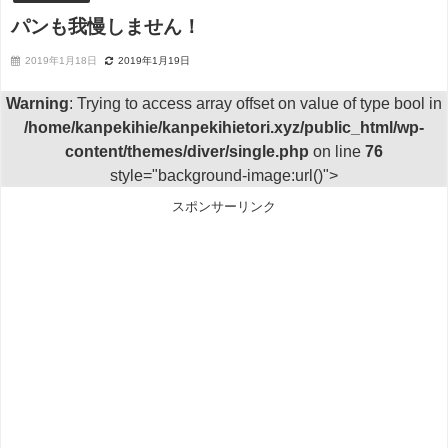
パンも我慢しません！
2019年1月18日
2019年1月19日
Warning
: Trying to access array offset on value of type bool in
/home/kanpekihie/kanpekihietori.xyz/public_html/wp-
content/themes/diver/single.php
on line
76
style="background-image:url()">
スポンサーリンク