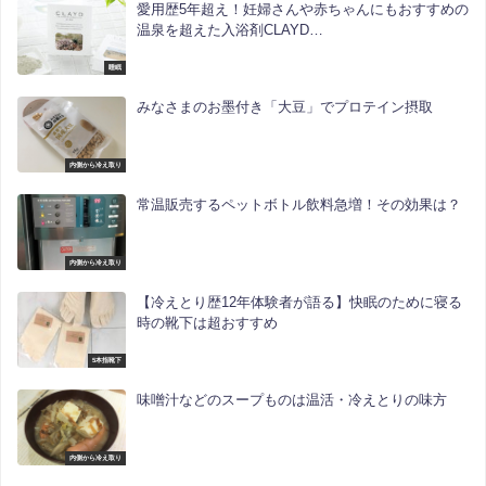
愛用歴5年超え！妊婦さんや赤ちゃんにもおすすめの
温泉を超えた入浴剤CLAYD…
睡眠
みなさまのお墨付き「大豆」でプロテイン摂取
内側から冷え取り
常温販売するペットボトル飲料急増！その効果は？
内側から冷え取り
【冷えとり歴12年体験者が語る】快眠のために寝る
時の靴下は超おすすめ
5本指靴下
味噌汁などのスープものは温活・冷えとりの味方
内側から冷え取り