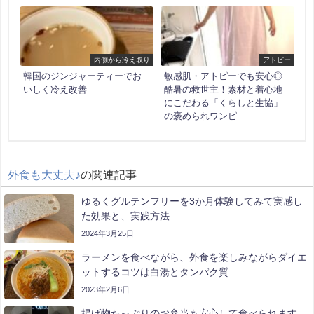
内側から冷え取り
アトピー
韓国のジンジャーティーでお
敏感肌・アトピーでも安心◎
いしく冷え改善
酷暑の救世主！素材と着心地
にこだわる「くらしと生協」
の褒められワンピ
外食も大丈夫♪
の関連記事
ゆるくグルテンフリーを3か月体験してみて実感し
た効果と、実践方法
2024年3月25日
ラーメンを食べながら、外食を楽しみながらダイエ
ットするコツは白湯とタンパク質
2023年2月6日
揚げ物たっぷりのお弁当も安心して食べられます