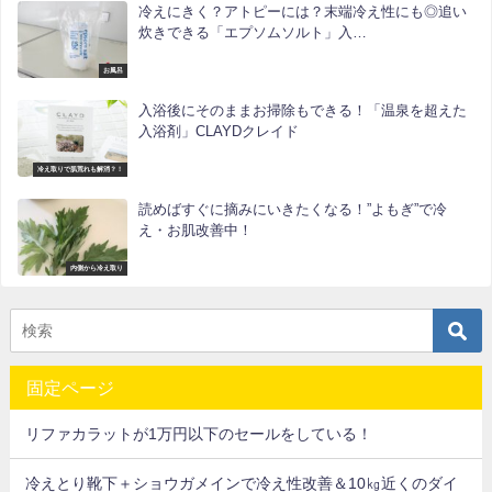
冷えにきく？アトピーには？末端冷え性にも◎追い
炊きできる「エプソムソルト」入…
お風呂
入浴後にそのままお掃除もできる！「温泉を超えた
入浴剤」CLAYDクレイド
冷え取りで肌荒れも解消？！
読めばすぐに摘みにいきたくなる！”よもぎ”で冷
え・お肌改善中！
内側から冷え取り
固定ページ
リファカラットが1万円以下のセールをしている！
冷えとり靴下＋ショウガメインで冷え性改善＆10㎏近くのダイ