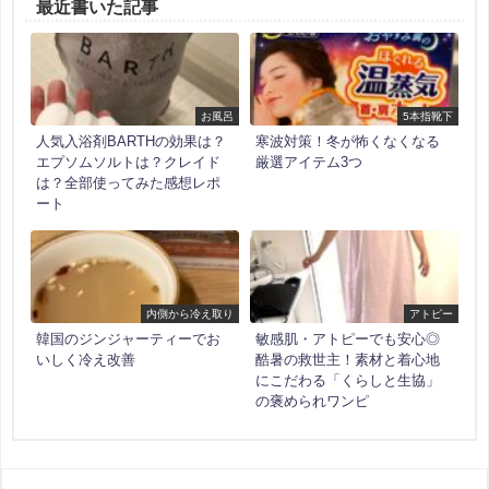
最近書いた記事
お風呂
5本指靴下
人気入浴剤BARTHの効果は？
寒波対策！冬が怖くなくなる
エプソムソルトは？クレイド
厳選アイテム3つ
は？全部使ってみた感想レポ
ート
内側から冷え取り
アトピー
韓国のジンジャーティーでお
敏感肌・アトピーでも安心◎
いしく冷え改善
酷暑の救世主！素材と着心地
にこだわる「くらしと生協」
の褒められワンピ