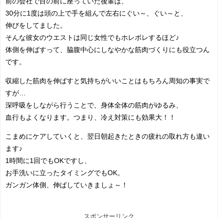
前の会社で目の前に座っていた後輩は、
30分に1度は頭の上で手を組んで左右にぐい～、ぐい～と、
伸びをしてました。
そんな彼女のウエストは同じ女性でもホレボレするほど♪
体側を伸ばすって、脇腹中心にしなやかな筋肉づくりにも役立つん
です。
収縮した筋肉を伸ばすと気持ちがいいことはもちろん周知の事実で
すが…
深呼吸をしながら行うことで、身体全体の筋肉がゆるみ、
血行もよくなります。つまり、冷え対策にも効果大！！
こまめにケアしていくと、翌日朝起きたときの疲れの取れ方も違い
ます♪
1時間に1回でもOKですし、
お手洗いに立ったタイミングでもOK。
ガンガン体側、伸ばしていきましょ～！
スポンサーリンク