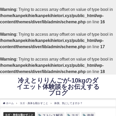
Warning
: Trying to access array offset on value of type bool in
/home/kanpekihie/kanpekihietori.xyz/public_html/wp-
content/themes/diver/lib/admin/scheme.php
on line
16
Warning
: Trying to access array offset on value of type bool in
/home/kanpekihie/kanpekihietori.xyz/public_html/wp-
content/themes/diver/lib/admin/scheme.php
on line
17
Warning
: Trying to access array offset on value of type bool in
/home/kanpekihie/kanpekihietori.xyz/public_html/wp-
content/themes/diver/lib/admin/scheme.php
on line
18
冷えとりりんごが-10kgのダ
イエット体験談をお伝えする
ブログ
ホーム
ヨガ・身体を動かすこと
体側、気にしてますか？
ヨガ・身体を動かすこと
ストレス解消
ヨガ
体側