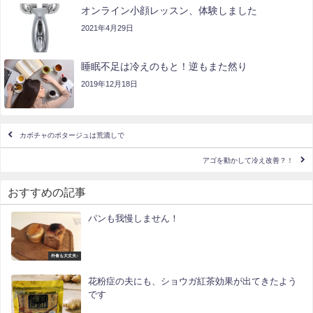
オンライン小顔レッスン、体験しました
2021年4月29日
睡眠不足は冷えのもと！逆もまた然り
2019年12月18日
カボチャのポタージュは荒漉しで
アゴを動かして冷え改善？！
おすすめの記事
パンも我慢しません！
外食も大丈夫♪
花粉症の夫にも、ショウガ紅茶効果が出てきたよう
です