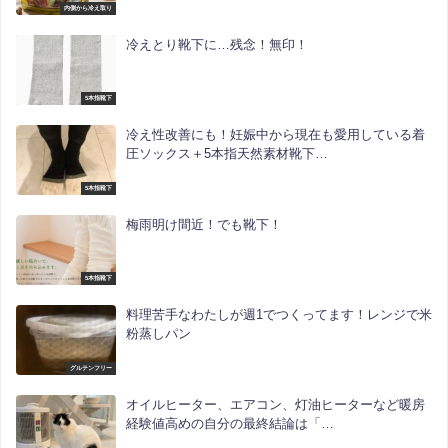
内側から冷え取り
冷えとり靴下に…残念！無印！
5本指靴下
冷え性改善にも！妊娠中から現在も愛用している着
圧ソックス＋5本指天然素材靴下…
5本指靴下
梅雨明け間近！でも靴下！
5本指靴下
料理苦手なわたしが週1でつくってます！レンジで米
粉蒸しパン
グルテンフリー
オイルヒーター、エアコン、灯油ヒーターなど暖房
経験値高めの自分の最終結論は「…