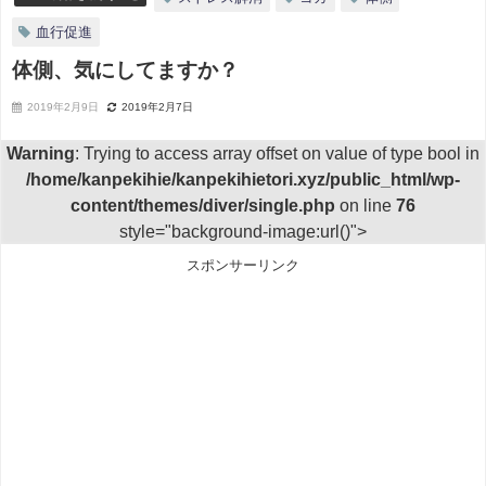
血行促進
体側、気にしてますか？
2019年2月9日
2019年2月7日
Warning
: Trying to access array offset on value of type bool in
/home/kanpekihie/kanpekihietori.xyz/public_html/wp-
content/themes/diver/single.php
on line
76
style="background-image:url()">
スポンサーリンク